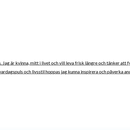
ag är kvinna, mitt i livet och vill leva frisk längre och tänker att 
vardagspuls och livsstil hoppas jag kunna inspirera och påverka andra