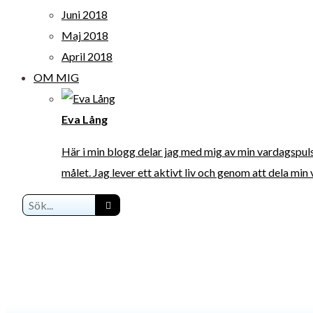
Juni 2018
Maj 2018
April 2018
OM MIG
Eva Lång
Här i min blogg delar jag med mig av min vardagspuls. J
målet. Jag lever ett aktivt liv och genom att dela min 