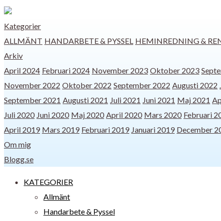
Kategorier
ALLMÄNT
HANDARBETE & PYSSEL
HEMINREDNING & RE
Arkiv
April 2024
Februari 2024
November 2023
Oktober 2023
Sept
November 2022
Oktober 2022
September 2022
Augusti 2022
September 2021
Augusti 2021
Juli 2021
Juni 2021
Maj 2021
Ap
Juli 2020
Juni 2020
Maj 2020
April 2020
Mars 2020
Februari 2
April 2019
Mars 2019
Februari 2019
Januari 2019
December 2
Om mig
Blogg.se
KATEGORIER
Allmänt
Handarbete & Pyssel