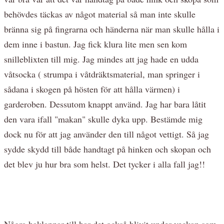
behövdes täckas av något material så man inte skulle
bränna sig på fingrarna och händerna när man skulle hålla i
dem inne i bastun. Jag fick klura lite men sen kom
snilleblixten till mig. Jag mindes att jag hade en udda
våtsocka ( strumpa i våtdräktsmaterial, man springer i
sådana i skogen på hösten för att hålla värmen) i
garderoben. Dessutom knappt använd. Jag har bara låtit
den vara ifall "makan" skulle dyka upp. Bestämde mig
dock nu för att jag använder den till något vettigt. Så jag
sydde skydd till både handtagt på hinken och skopan och
det blev ju hur bra som helst. Det tycker i alla fall jag!!
Några haklappar till har det också blivit under veckan som