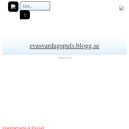
evasvardagspuls.blogg.se
Handarbete & Pyssel