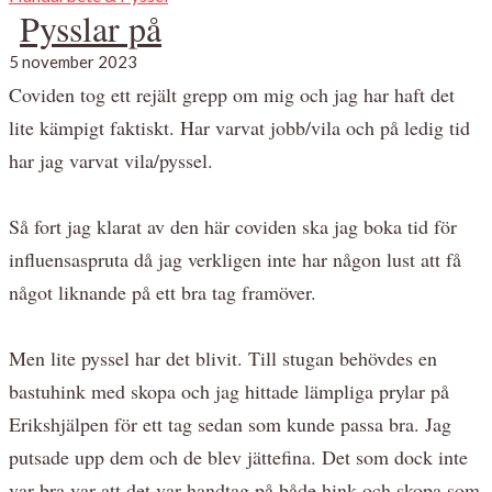
Pysslar på
5 november 2023
Coviden tog ett rejält grepp om mig och jag har haft det
lite kämpigt faktiskt. Har varvat jobb/vila och på ledig tid
har jag varvat vila/pyssel.
Så fort jag klarat av den här coviden ska jag boka tid för
influensaspruta då jag verkligen inte har någon lust att få
något liknande på ett bra tag framöver.
Men lite pyssel har det blivit. Till stugan behövdes en
bastuhink med skopa och jag hittade lämpliga prylar på
Erikshjälpen för ett tag sedan som kunde passa bra. Jag
putsade upp dem och de blev jättefina. Det som dock inte
var bra var att det var handtag på både hink och skopa som