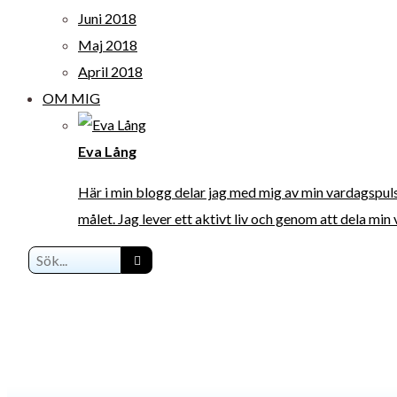
Juni 2018
Maj 2018
April 2018
OM MIG
Eva Lång
Här i min blogg delar jag med mig av min vardagspuls. J
målet. Jag lever ett aktivt liv och genom att dela min 