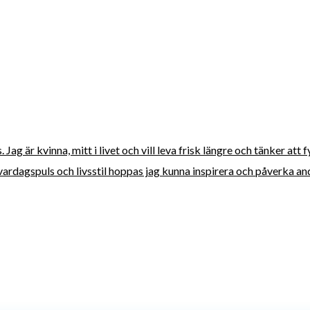
ag är kvinna, mitt i livet och vill leva frisk längre och tänker att 
vardagspuls och livsstil hoppas jag kunna inspirera och påverka andra