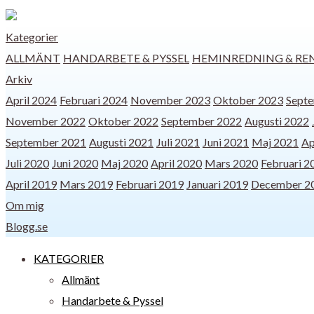
Kategorier
ALLMÄNT
HANDARBETE & PYSSEL
HEMINREDNING & RE
Arkiv
April 2024
Februari 2024
November 2023
Oktober 2023
Sept
November 2022
Oktober 2022
September 2022
Augusti 2022
September 2021
Augusti 2021
Juli 2021
Juni 2021
Maj 2021
Ap
Juli 2020
Juni 2020
Maj 2020
April 2020
Mars 2020
Februari 2
April 2019
Mars 2019
Februari 2019
Januari 2019
December 2
Om mig
Blogg.se
KATEGORIER
Allmänt
Handarbete & Pyssel