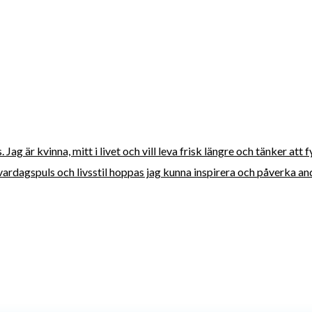
ag är kvinna, mitt i livet och vill leva frisk längre och tänker att 
vardagspuls och livsstil hoppas jag kunna inspirera och påverka andra