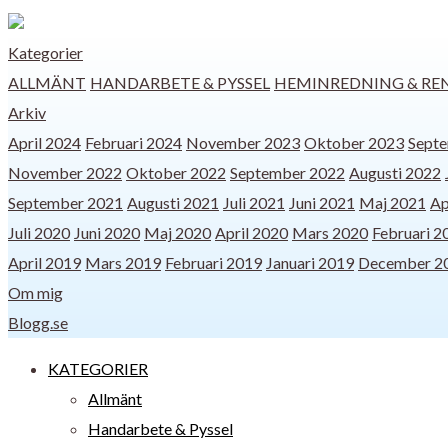
Kategorier
ALLMÄNT
HANDARBETE & PYSSEL
HEMINREDNING & RE
Arkiv
April 2024
Februari 2024
November 2023
Oktober 2023
Sept
November 2022
Oktober 2022
September 2022
Augusti 2022
September 2021
Augusti 2021
Juli 2021
Juni 2021
Maj 2021
Ap
Juli 2020
Juni 2020
Maj 2020
April 2020
Mars 2020
Februari 2
April 2019
Mars 2019
Februari 2019
Januari 2019
December 2
Om mig
Blogg.se
KATEGORIER
Allmänt
Handarbete & Pyssel