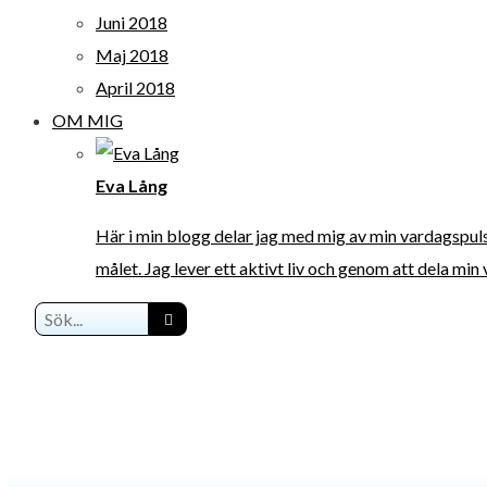
Juni 2018
Maj 2018
April 2018
OM MIG
Eva Lång
Här i min blogg delar jag med mig av min vardagspuls. J
målet. Jag lever ett aktivt liv och genom att dela min 