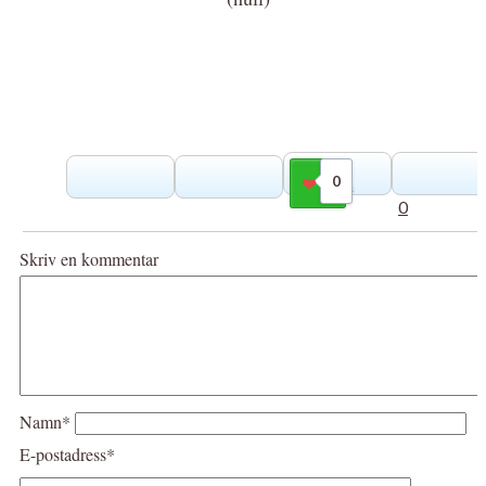
0
Gilla
0
Skriv en kommentar
Namn*
E-postadress*