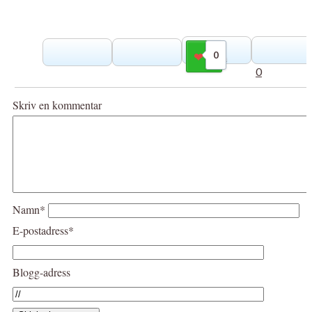
0
Gilla
0
Skriv en kommentar
Namn*
E-postadress*
Blogg-adress