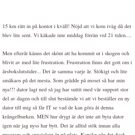
15 km rätt in på kontot i kväll! Nöjd att vi kom iväg då det
blev lite sent. Vi käkade inte middag förrän vid 21 tiden....
Men efteråt känns det skönt att ha kommit ut i skogen och
blivit av med lite frustration. Frustration finns det gott om i
årsbokslutstider... Det är samma varje år. Stökigt och lite
småkaos på det mesta. Som grädde på moset så har min
nya!!! dator lagt ned så jag har suttit med vår support stor
del av dagen och till slut bestämde vi att vi beställer en ny
dator till mig så får IT se vad de kan göra åt denna
krångelburken. MEN hur drygt är det inte att byta dator
igen när jag nyss har bytt. Det är alltid stök innan alla
program och specialare är på plats. Kanske går det dock