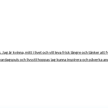
ag är kvinna, mitt i livet och vill leva frisk längre och tänker att 
vardagspuls och livsstil hoppas jag kunna inspirera och påverka andra