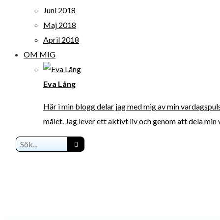
Juni 2018
Maj 2018
April 2018
OM MIG
Eva Lång
Här i min blogg delar jag med mig av min vardagspuls. J
målet. Jag lever ett aktivt liv och genom att dela min 