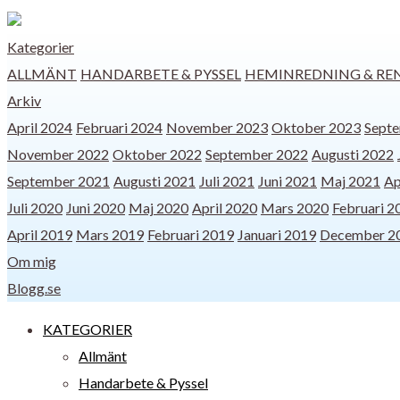
Kategorier
ALLMÄNT
HANDARBETE & PYSSEL
HEMINREDNING & RE
Arkiv
April 2024
Februari 2024
November 2023
Oktober 2023
Sept
November 2022
Oktober 2022
September 2022
Augusti 2022
September 2021
Augusti 2021
Juli 2021
Juni 2021
Maj 2021
Ap
Juli 2020
Juni 2020
Maj 2020
April 2020
Mars 2020
Februari 2
April 2019
Mars 2019
Februari 2019
Januari 2019
December 2
Om mig
Blogg.se
KATEGORIER
Allmänt
Handarbete & Pyssel