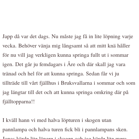
Japp då var det dags. Nu måste jag få in lite löpning varje
vecka. Behöver vänja mig långsamt så att mitt knä håller
för nu vill jag verkligen kunna springa fullt ut i sommar
igen. Det går ju femdagars i Åre och där skall jag vara
tränad och hel för att kunna springa. Sedan får vi ju
tillträde till vårt fjällhus i Bruksvallarna i sommar och som
jag längtar till det och att kunna springa omkring där på
fjälltopparna!!
I kväll hann vi med halva löpturen i skogen utan
pannlampa och halva turen fick bli i pannlampans sken.
Jonas körde lite längre i skogen och jag körde lite mera