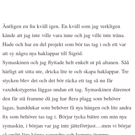
Äntligen en fin kväll igen. En kväll som jag verkligen
kände att jag inte ville vara inne och jag ville inte träna.
Hade och har en del projekt som bör tas tag i och ett var
att sy några nya haklappar till Sigrid.
Symaskinen och jag flyttade helt enkelt ut på altanen. Såå
härligt att sitta ute, dricka lite te och skapa haklappar. Tre
stycken blev det och det bör räcka ett tag så nu får
vaxdukstygerna läggas undan ett tag. Symaskinen däremot
den får stå framme då jag har flera plagg som behöver
lagas, handdukar som behöver få nya hängen och lite andra
fix som behöver tas tag i. Börjar tycka bättre om min nya
symaskin, i början var jag inte jätteförtjust....men vi börjar
så smått lära känna varandra och komma överens.