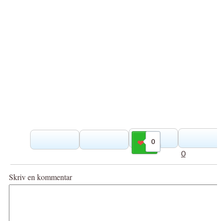
0
Gilla
0
Skriv en kommentar